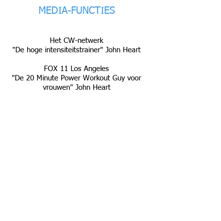
MEDIA-FUNCTIES
Het CW-netwerk
"De hoge intensiteitstrainer" John Heart
FOX 11 Los Angeles
"De 20 Minute Power Workout Guy voor
vrouwen" John Heart
Google
De heer Amerika John Hart
TITELS 'n OVERWINNINGEN
INBF HEER AMERIKA
2012 Lt Heavy-winnaar
2013 Lt Heavy & Overall winnaar
NATUURLIJK MR UNIVERSUM
Winnaar Lange Klasse 2001