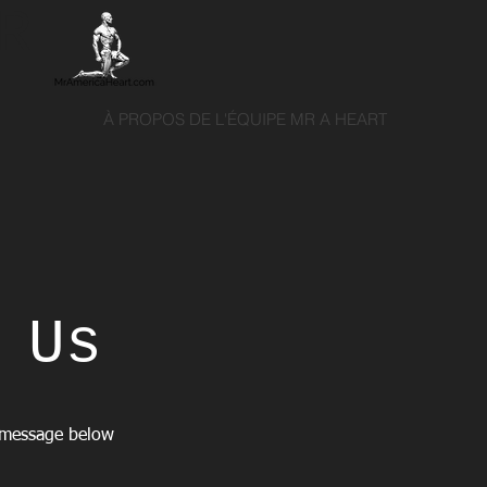
UR
À PROPOS DE L'ÉQUIPE MR A HEART
 Us
d message below