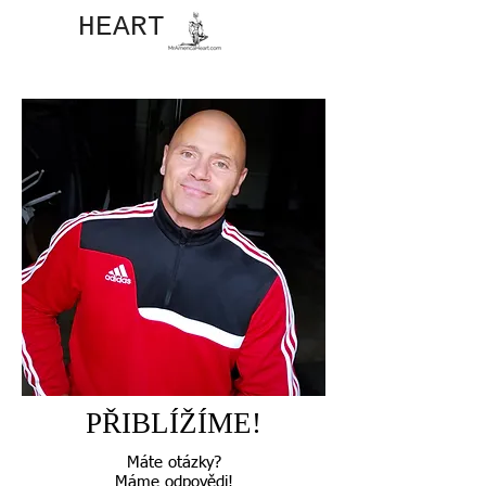
JOHN​
HEART
PŘIBLÍŽÍME!
Máte otázky?
Máme odpovědi!